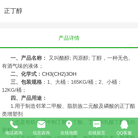
正丁醇
产品详情
一、产品名称：
又叫酪醇; 丙原醇; 丁醇，一种无色、
有酒气味的液体；
二、化学式：
CH3(CH2)3OH
三、包装规格
：1、大桶：165KG/桶；2、小桶：
12KG/桶；
四、产品用途：
1.用于制造邻苯二甲酸、脂肪族二元酸及磷酸的正丁酯
类增塑剂
2.也是有机合成中制丁醛、丁酸、丁胺和乳酸丁酯等的
原料。
电话咨询
信息咨询
在线地图
在线留言
QQ客服