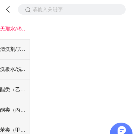
请输入关键字
天那水/稀释剂/开油水/活化剂
清洗剂/去渍油/白电油
洗板水/洗枪水/洗网水
酯类（乙酯/丁酯）
酮类（丙酮/丁酮/环己酮）
苯类（甲苯/二甲苯/三甲苯）