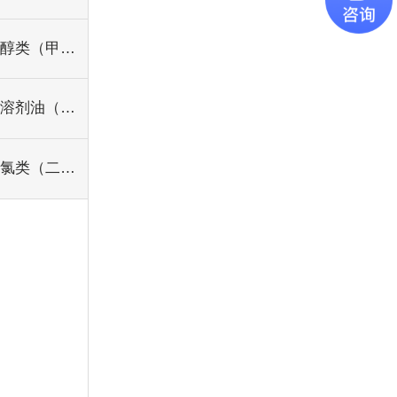
醇类（甲醇/乙醇/异丙醇/酒精/正丁醇）
溶剂油（白电油/6#/120#）
氯类（二氯甲烷/三氯乙烯）